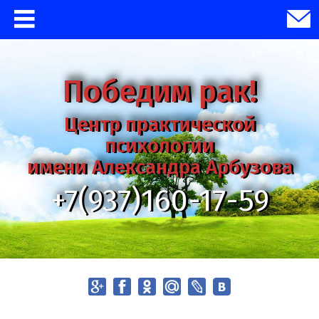
Победим рак!
Центр практической
психологии
имени Александра Арбузова
+7(937)160-17-59