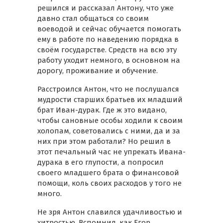
решился и рассказал Антону, что уже
давно стал общаться со своим
воеводой и сейчас обучается помогать
ему в работе по наведению порядка в
своём государстве. Средств на всю эту
работу уходит немного, в основном на
дорогу, проживание и обучение.
Расстроился Антон, что не послушался
мудрости старших братьев их младший
брат Иван-дурак. Где ж это видано,
чтобы сановные особы ходили к своим
холопам, советовались с ними, да и за
них при этом работали? Но решил в
этот печальный час не упрекать Ивана-
дурака в его глупости, а попросил
своего младшего брата о финансовой
помощи, коль своих расходов у того не
много.
Не зря Антон славился удачливостью и
хитростью. Вспомнил, как Егор,