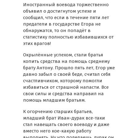
Иностранный воевода торжественно
объявил о достигнутом успехе и
сообщил, что если в течение пяти лет
предатели в государстве Егора не
обнаружатся, то он попадёт в
статистику полностью избавившихся от
этих врагов!
Окрылённые успехом, стали братья
копить средства на помощь среднему
брату Антону. Прошло пять лет, Егор уже
давно забыл о своей беде, считал себя
счастливчиком, которому помогли
избавиться от страшной напасти. Все
свои силы и средства направил на
помощь младшим братьям.
К огорчению старших братьев,
младший брат Иван-дурак все-таки
стал навещать своего воеводу и даже
вместо него кое-какую работу
выполнять. Ну что поделаешь, дурак он