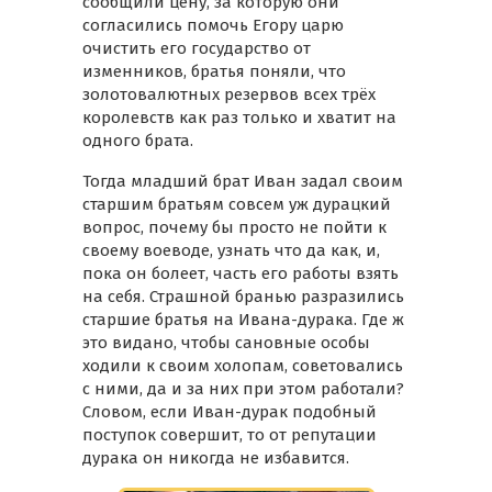
сообщили цену, за которую они
согласились помочь Егору царю
очистить его государство от
изменников, братья поняли, что
золотовалютных резервов всех трёх
королевств как раз только и хватит на
одного брата.
Тогда младший брат Иван задал своим
старшим братьям совсем уж дурацкий
вопрос, почему бы просто не пойти к
своему воеводе, узнать что да как, и,
пока он болеет, часть его работы взять
на себя. Страшной бранью разразились
старшие братья на Ивана-дурака. Где ж
это видано, чтобы сановные особы
ходили к своим холопам, советовались
с ними, да и за них при этом работали?
Словом, если Иван-дурак подобный
поступок совершит, то от репутации
дурака он никогда не избавится.